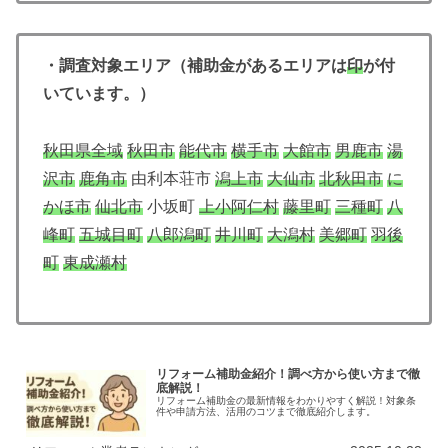
・調査対象エリア（補助金があるエリアは
印
が付
いています。）
秋田県全域
秋田市
能代市
横手市
大館市
男鹿市
湯
沢市
鹿角市
由利本荘市
潟上市
大仙市
北秋田市
に
かほ市
仙北市
小坂町
上小阿仁村
藤里町
三種町
八
峰町
五城目町
八郎潟町
井川町
大潟村
美郷町
羽後
町
東成瀬村
リフォーム補助金紹介！調べ方から使い方まで徹
底解説！
リフォーム補助金の最新情報をわかりやすく解説！対象条
件や申請方法、活用のコツまで徹底紹介します。