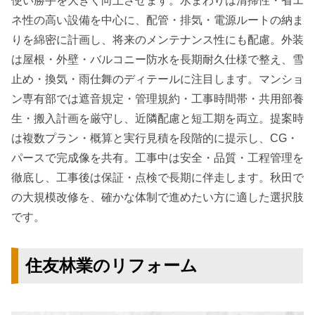
使い勝手を大きく向上させます。水まわりは清掃性・省エ
ネ性の高い設備を中心に、配管・排気・電源ルートの納ま
りを綿密に計画し、将来のメンテナンス性にも配慮。外装
は屋根・外壁・バルコニー防水を長期耐久仕様で整え、雪
止め・換気・雨仕舞のディテールに注目します。マンショ
ン専有部では遮音規定・管理規約・工事時間帯・共用部養
生・搬入計画を厳守し、近隣配慮と短工期を両立。提案時
は複数プラン・概算と実行見積を段階的に提示し、CG・
パースで完成像を共有。工事中は安全・品質・工程管理を
徹底し、工事後は保証・点検で長期に伴走します。秋田で
の大規模改修を、確かな体制で進めたい方に適した選択肢
です。
住友林業のリフォーム