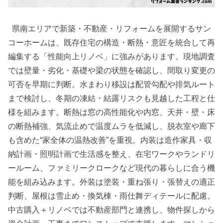
県南エリアで新築・不動産・リフォームを展開するサン
コーホームは、既存住宅の構造・断熱・意匠を統合して再
編集する「性能向上リノベ」に強みがあります。現地調査
では壁量・劣化・基礎や梁の状態を確認し、間取り変更の
可否を早期に判断。水まわり移設は配管勾配や排気ルート
まで検討し、冬期の凍結・結露リスクも見越した工程と仕
様を組みます。断熱は窓の高性能化や内窓、天井・壁・床
の断熱補強、気流止めで温度ムラを低減し、脱衣室や廊下
も含めた“家全体の温熱改善”を重視。内装は造作家具・収
納計画・照明計画で生活感を整え、在宅ワークやランドリ
ールーム、ファミリークロークなど現代の暮らしに合う機
能を組み込みます。外装は塗装・重ね張り・張替えの適正
判断、屋根は雪止め・換気棟・雨仕舞ディテールに配慮。
中古購入＋リノベでは不動産部門と連携し、物件探しから