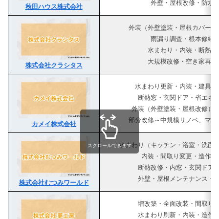
外壁・屋根改修・防水
秋田ハウス株式会社
外装（外壁塗装・屋根カバー・
雨漏り調査・根本修繕
水まわり・内装・断熱窓
大規模改修・空き家再生
株式会社クラシタス
水まわり更新・内装・建具・
断熱窓・玄関ドア・省エネ
外装（外壁塗装・屋根改修）
部分改修～中規模リノベ、マン
カメイ株式会社
水まわり（キッチン・浴室・洗面
スクロールできます
内装・間取り変更・造作家
断熱改修・内窓・玄関ドア
外壁・屋根メンテナンス・
株式会社むつみワールド
増改築・全面改装・間取り
水まわり刷新・内装・造作