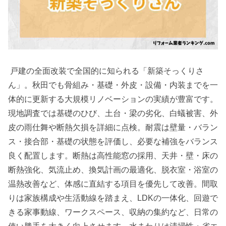
戸建の全面改装で全国的に知られる「新築そっくりさ
ん」。秋田でも骨組み・基礎・外皮・設備・内装までを一
体的に更新する大規模リノベーションの実績が豊富です。
現地調査では基礎のひび、土台・梁の劣化、白蟻被害、外
皮の雨仕舞や断熱欠損を詳細に点検。耐震は壁量・バラン
ス・接合部・基礎の状態を評価し、必要な補強をバランス
良く配置します。断熱は高性能窓の採用、天井・壁・床の
断熱強化、気流止め、換気計画の最適化、脱衣室・浴室の
温熱改善など、体感に直結する項目を優先して改善。間取
りは家族構成や生活動線を踏まえ、LDKの一体化、回遊で
きる家事動線、ワークスペース、収納の集約など、日常の