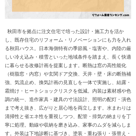
秋田市を拠点に注文住宅で培った設計・施工力を活か
し、既存住宅のリフォーム・リノベーションにも力を入れ
る秋田ハウス。日本海側特有の季節風・塩害や、内陸の厳
しい冷え込み・積雪といった地域条件を踏まえ、長く快適
に暮らせる改修計画を提案します。断熱は窓の高性能化
（樹脂窓・内窓）や玄関ドア交換、天井・壁・床の断熱補
強、気流止め、換気計画の見直しを一体で実施し、結露・
霜焼け・ヒートショックリスクを低減。内装は素材感や色
調の統一、造作家具・建具の寸法設計、照明の配灯・演色
まで考え抜き、広がりと居心地を両立します。水まわりは
清掃性と省エネ性を重視しつつ、配管・排気の納まりを丁
寧に処理。動線や収納を磨き込み、家事のムダを減らしま
す。外装は下地診断に基づき、塗装・重ね張り・張替え・