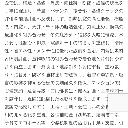
査では、構造・基礎・外皮・雨仕舞・断熱・設備の現況を
丁寧に確認し、壁量・バランス・接合部・基礎クラックの
評価を補強計画へ反映します。断熱は窓の高性能化（樹脂
窓・内窓）、天井・壁・床の断熱強化、気流止め、換気の
最適化を組み合わせ、冬の底冷え・結露を大幅に軽減。水
まわりは配管・排気・電源ルートの納まりを重視し、清掃
性・省エネ性・メンテ性に優れた設備を選定。内装は素材
と照明計画、造作収納の組み合わせで居心地と片付けやす
さを両立します。外装は下地診断をもとに塗装・重ね張
り・張替え・防水を適材適所で選択し、着雪や季節風・塩
害の影響を抑える仕様で長期耐久を確保。マンションでは
管理規約・遮音等級・共用部養生・搬入計画・工事時間帯
を厳守し、近隣に配慮した段取りを徹底します。提案は複
数案で比較しやすく、工程・工期・仮住まいの必要性・費
用の見える化を重視。各種補助金（断熱窓、給湯省エネ、
子育てエコホーム等）や減税制度の活用も手厚く支援。引