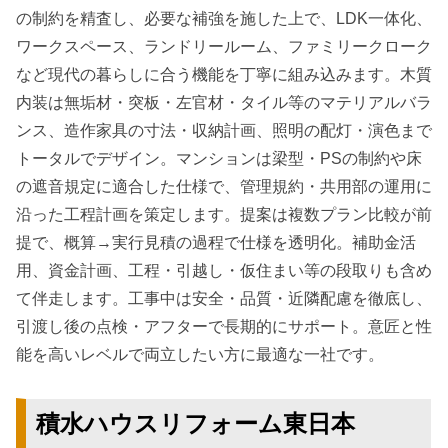
の制約を精査し、必要な補強を施した上で、LDK一体化、
ワークスペース、ランドリールーム、ファミリークローク
など現代の暮らしに合う機能を丁寧に組み込みます。木質
内装は無垢材・突板・左官材・タイル等のマテリアルバラ
ンス、造作家具の寸法・収納計画、照明の配灯・演色まで
トータルでデザイン。マンションは梁型・PSの制約や床
の遮音規定に適合した仕様で、管理規約・共用部の運用に
沿った工程計画を策定します。提案は複数プラン比較が前
提で、概算→実行見積の過程で仕様を透明化。補助金活
用、資金計画、工程・引越し・仮住まい等の段取りも含め
て伴走します。工事中は安全・品質・近隣配慮を徹底し、
引渡し後の点検・アフターで長期的にサポート。意匠と性
能を高いレベルで両立したい方に最適な一社です。
積水ハウスリフォーム東日本