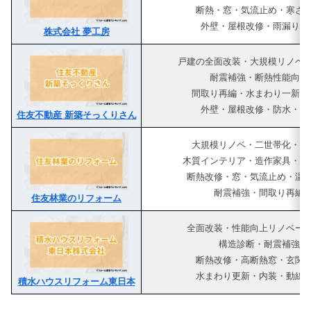
断熱・窓・気流止め・寒さ
外壁・屋根改修・雨漏り補
株式会社 夢工房
戸建の全面改装・大規模リノベ
耐震補強・断熱性能向上
間取り再編・水まわり一新・
外壁・屋根改修・防水・外
住友不動産 新築そっくりさん
大規模リノベ・二世帯化・増
木質インテリア・造作家具・内
断熱改修・窓・気流止め・温
耐震補強・間取り再編
住友林業のリフォーム
全面改装・性能向上リノベー
構造診断・耐震補強
断熱改修・高断熱窓・玄関
水まわり更新・内装・動線
積水ハウスリフォーム東日本