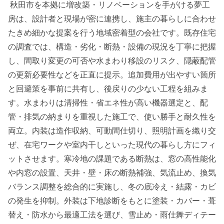
秋田市を本拠に増改築・リノベーションを手がける夢工
房は、設計者と現場が密に連携し、施主の暮らしに合わせ
たきめ細かな提案を行う地域密着型の会社です。既存住宅
の調査では、構造・劣化・断熱・設備の現況を丁寧に把握
し、間取り変更の可否や水まわり移設のリスク、隠蔽配管
の更新必要性などを正直に提示。追加費用が出やすい箇所
と回避策を事前に共有し、後戻りの少ない工程を組みま
す。水まわりは清掃性・省エネ性が高い機器選定と、配
管・排気の納まりを重視した施工で、使い勝手と耐久性を
両立。内装は造作収納、可動間仕切り、照明計画を織り交
ぜ、在宅ワークや室内干しといった現代の暮らし方にフィ
ットさせます。寒冷地の課題である断熱は、窓の高性能化
や内窓の設置、天井・壁・床の断熱補強、気流止め、換気
バランス調整を総合的に実施し、冬の底冷え・結露・カビ
の発生を抑制。外装は下地診断をもとに塗装・カバー・葺
替え・防水から最適工法を選び、雪止め・雨仕舞ディテー