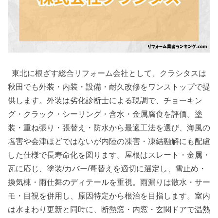
東北に根ざす総合リフォーム会社として、クラシタスは
秋田でも外装・内装・設備・耐久改修をワンストップで提
供します。外装は劣化診断士による現調で、チョーキン
グ・クラック・シーリング・含水・金属腐食を評価。塗
装・重ね張り・張替え・防水から最適工法を選び、海風の
塩害や会津ほどではないが内陸の凍害・凍結融解にも配慮
した仕様で長寿命化を図ります。屋根はスレート・金属・
瓦に応じ、塗装/カバー/葺替えを適切に選定し、雪止め・
換気棟・雨仕舞のディテールを重視。雨漏りは散水・サー
モ・目視を併用し、原因特定から根治を目指します。室内
は水まわり更新と同時に、断熱窓・内窓・玄関ドアで温熱