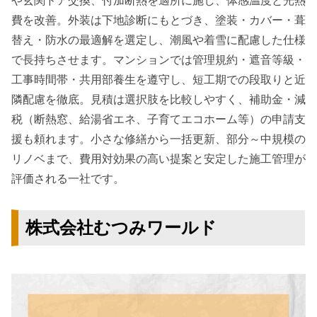
や玄関ドア交換、付加断熱を適所に施し、体感温度と光熱
費を改善。外装は下地診断にもとづき、塗装・カバー・葺
替え・防水の最適解を選定し、潮風や着雪に配慮した仕様
で長持ちさせます。マンションでは管理規約・遮音等級・
工事時間帯・共用部養生を遵守し、短工期での段取りと近
隣配慮を徹底。見積は選択肢を比較しやすく、補助金・減
税（断熱窓、給湯省エネ、子育てエコホーム等）の申請支
援も頼れます。小さな修繕から一括更新、部分～中規模の
リノベまで、費用対効果の高い提案と安定した施工管理が
評価される一社です。
株式会社むつみワールド