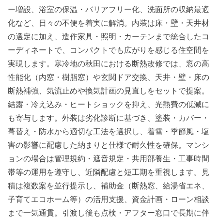
ー増設、浴室の保温・バリアフリー化、洗面所の収納最適
化など、日々の不便を着実に解消。内装は床・壁・天井材
の選定に加え、造作家具・照明・カーテンまで統合したコ
ーディネートで、コンパクトでも広がりを感じる住空間を
実現します。寒冷地の秋田における断熱改修では、窓の高
性能化（内窓・樹脂窓）や玄関ドア交換、天井・壁・床の
断熱補強、気流止めや換気計画の見直しをセットで提案。
結露・冷え込み・ヒートショックを抑え、光熱費の低減に
も寄与します。外装は劣化診断に基づき、塗装・カバー・
葺替え・防水から適切な工法を選択し、着雪・季節風・塩
害の影響に配慮した納まりと仕様で耐久性を確保。マンシ
ョンの場合は管理規約・遮音規定・共用部養生・工事時間
帯等の運用を遵守し、近隣配慮と短工期を重視します。見
積は複数案を並行提示し、補助金（断熱窓、給湯省エネ、
子育てエコホーム等）の活用支援、資金計画・ローン相談
まで一気通貫。引渡し後も点検・アフター窓口で長期に伴